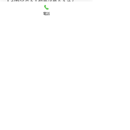
人が特定できる情報は残りません。
ほとんどのコンピュータのブラウザが
電話
クッキーを受け入れられるように設定
されていますが、ご使用のブラウザで
クッキーの受け入れを拒否する設定を
することも可能です。但し、その結
果、ホームページの一部の機能が正常
に作動しない場合がありますのでご了
承ください。
2）他サイトのリンクについて
当事務所ホームページには、お客さま
に対し、有用な情報・サービスをご提
供するため他の会社の運営するホーム
ページへのリンクがあります。リンク
先のホームページにおける個人情報に
ついて、当事務所は一切責任を負うこ
とができませんので、あらかじめご了
承ください。